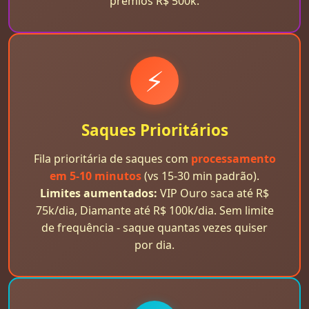
prêmios R$ 500k.
⚡
Saques Prioritários
Fila prioritária de saques com
processamento
em 5-10 minutos
(vs 15-30 min padrão).
Limites aumentados:
VIP Ouro saca até R$
75k/dia, Diamante até R$ 100k/dia. Sem limite
de frequência - saque quantas vezes quiser
por dia.