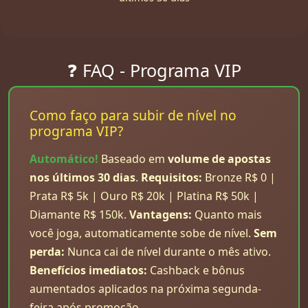
❓ FAQ - Programa VIP
Como faço para subir de nível no
programa VIP?
Automático!
Baseado em
volume de apostas
nos últimos 30 dias
.
Requisitos:
Bronze R$ 0 |
Prata R$ 5k | Ouro R$ 20k | Platina R$ 50k |
Diamante R$ 150k.
Vantagens:
Quanto mais
você joga, automaticamente sobe de nível.
Sem
perda:
Nunca cai de nível durante o mês ativo.
Benefícios imediatos:
Cashback e bônus
aumentados aplicados na próxima segunda-
feira após promoção.