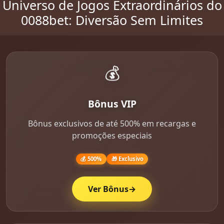
Universo de Jogos Extraordinários do
0088bet: Diversão Sem Limites
💰
Bônus VIP
Bônus exclusivos de até 500% em recargas e
promoções especiais
💰 500%
🎁 Exclusivo
Ver Bônus
→