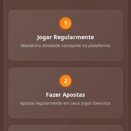
1
Jogar Regularmente
Mantenha atividade constante na plataforma
2
Fazer Apostas
Aposte regularmente em seus jogos favoritos