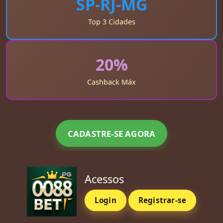
SP-RJ-MG
Top 3 Cidades
20%
Cashback Máx
CADASTRE-SE AGORA
Acessos
Login
Registrar-se