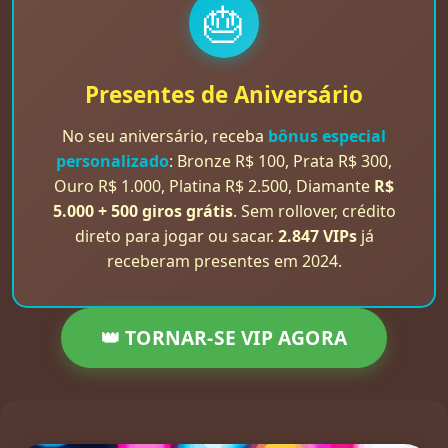
🎂
Presentes de Aniversário
No seu aniversário, receba
bônus especial
personalizado
: Bronze R$ 100, Prata R$ 300,
Ouro R$ 1.000, Platina R$ 2.500, Diamante
R$
5.000 + 500 giros grátis
. Sem rollover, crédito
direto para jogar ou sacar.
2.847 VIPs
já
receberam presentes em 2024.
👑 TORNAR-SE VIP AGORA