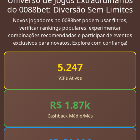
Universo de Jogos Extraordinários
do 0088bet: Diversão Sem Limites
Novos jogadores no 0088bet podem usar filtros,
verificar rankings populares, experimentar
combinações recomendadas e participar de eventos
exclusivos para novatos. Explore com confiança!
5.247
VIPs Ativos
R$ 1.87k
Cashback Médio/Mês