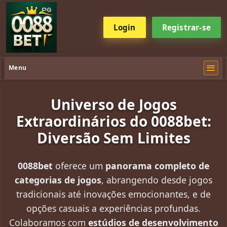
Login
Registrar-se
Menu
Universo de Jogos
Extraordinários do 0088bet:
Diversão Sem Limites
0088bet
oferece um
panorama completo de
categorias de jogos
, abrangendo desde jogos
tradicionais até inovações emocionantes, e de
opções casuais a experiências profundas.
Colaboramos com
estúdios de desenvolvimento