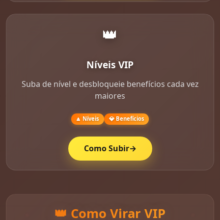
👑
Níveis VIP
Suba de nível e desbloqueie benefícios cada vez
maiores
🔼 Níveis
💎 Benefícios
Como Subir
→
👑 Como Virar VIP