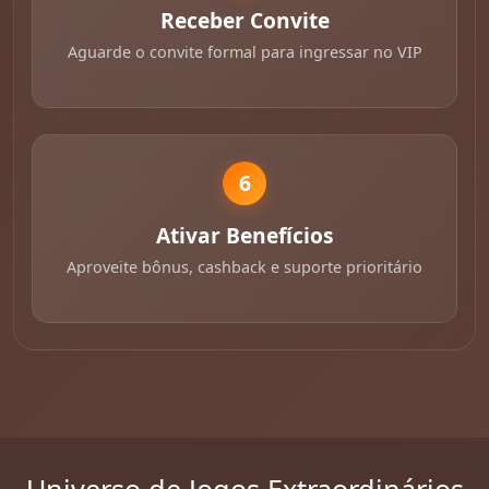
Receber Convite
Aguarde o convite formal para ingressar no VIP
6
Ativar Benefícios
Aproveite bônus, cashback e suporte prioritário