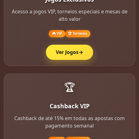
Acesso a jogos VIP, torneios especiais e mesas de
alto valor
🎮 VIP
🏆 Torneios
Ver Jogos
→
🏆
Cashback VIP
Cashback de até 15% em todas as apostas com
pagamento semanal