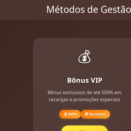
Métodos de Gestão
💰
Bônus VIP
Bônus exclusivos de até 500% em
recargas e promoções especiais
💰 500%
🎁 Exclusivo