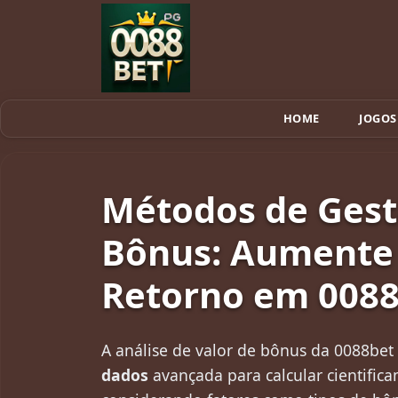
HOME
JOGOS
Métodos de Gest
Bônus: Aumente
Retorno em 008
A análise de valor de bônus da 0088bet 
dados
avançada para calcular cientific