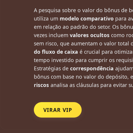
A pesquisa sobre o valor do bônus de b
utiliza um
modelo comparativo
para av
em relação ao padrão do setor. Os bônu
vezes incluem
valores ocultos
como rod
sem risco, que aumentam o valor total
do fluxo de caixa
é crucial para otimiza
tempo investido para cumprir os requisi
Estratégias de
correspondência
ajudam 
bônus com base no valor do depósito,
riscos
analisa as cláusulas para evitar 
VIRAR VIP