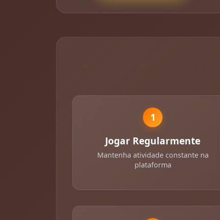
1
Jogar Regularmente
Mantenha atividade constante na
plataforma