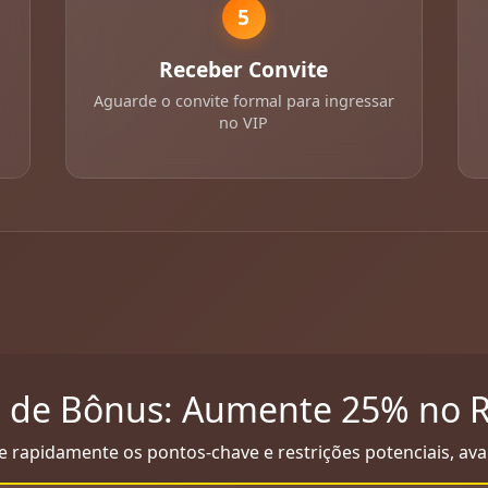
5
Receber Convite
Aguarde o convite formal para ingressar
no VIP
 de Bônus: Aumente 25% no 
 rapidamente os pontos-chave e restrições potenciais, aval