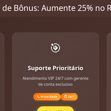
 de Bônus: Aumente 25% no 
🎯
Suporte Prioritário
Atendimento VIP 24/7 com gerente
de conta exclusivo
📞 Prioridade
⏱️ 24/7