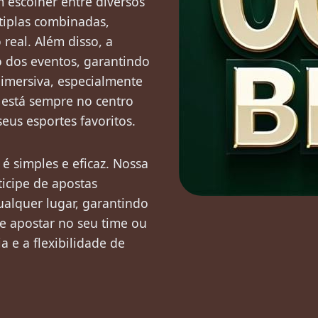
 escolher entre diversos
tiplas combinadas,
eal. Além disso, a
o dos eventos, garantindo
imersiva, especialmente
 está sempre no centro
eus esportes favoritos.
é simples e eficaz. Nossa
icipe de apostas
alquer lugar, garantindo
e apostar no seu time ou
a e a flexibilidade de