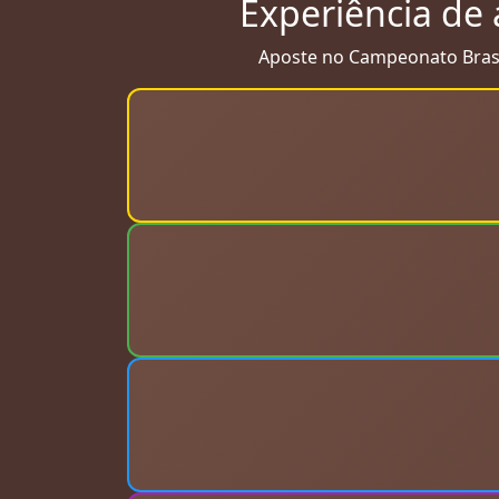
Experiência de 
Aposte no Campeonato Brasil