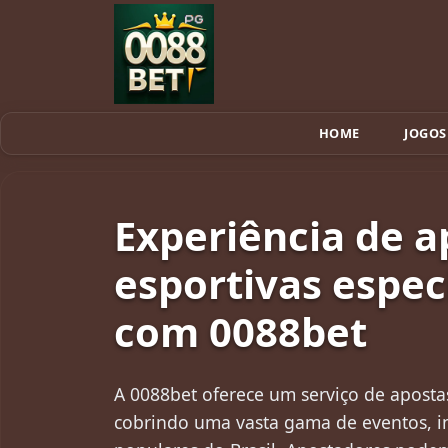
HOME
JOGOS
Experiência de a
esportivas espec
com 0088bet
A 0088bet oferece um serviço de apostas
cobrindo uma vasta gama de eventos, i