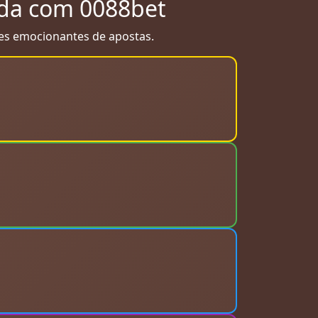
zada com 0088bet
des emocionantes de apostas.