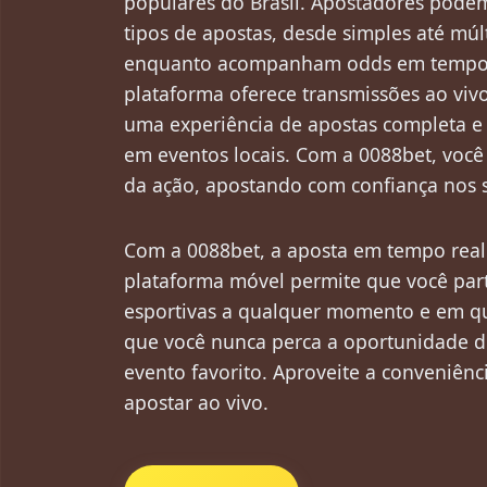
populares do Brasil. Apostadores podem
tipos de apostas, desde simples até múl
enquanto acompanham odds em tempo r
plataforma oferece transmissões ao viv
uma experiência de apostas completa e 
em eventos locais. Com a 0088bet, você
da ação, apostando com confiança nos s
Com a 0088bet, a aposta em tempo real 
plataforma móvel permite que você part
esportivas a qualquer momento e em qu
que você nunca perca a oportunidade d
evento favorito. Aproveite a conveniênci
apostar ao vivo.