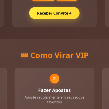
Receber Convite
→
👑 Como Virar VIP
2
Fazer Apostas
Aposte regularmente em seus jogos
favoritos